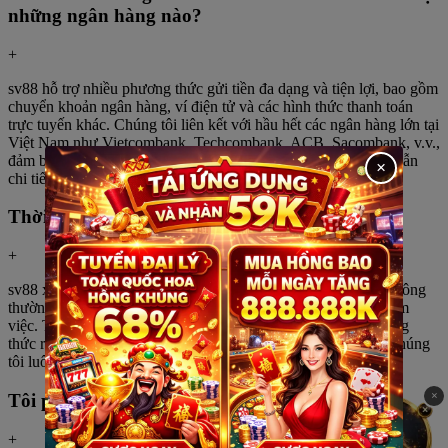
những ngân hàng nào?
+
sv88 hỗ trợ nhiều phương thức gửi tiền đa dạng và tiện lợi, bao gồm
chuyển khoản ngân hàng, ví điện tử và các hình thức thanh toán
trực tuyến khác. Chúng tôi liên kết với hầu hết các ngân hàng lớn tại
Việt Nam như Vietcombank, Techcombank, ACB, Sacombank, v.v.,
đảm bảo giao dịch nhanh chóng và an toàn tuyệt đối. Hướng dẫn
×
chi tiết có sẵn trên trang web của chúng tôi.
Thời gian rút tiền tại sv88 mất bao lâu?
+
sv88 xử lý yêu cầu rút tiền của bạn một cách nhanh chóng. Thông
thường, quá trình rút tiền sẽ hoàn tất trong vòng 15-30 phút làm
việc. Tuy nhiên, thời gian có thể thay đổi tùy thuộc vào phương
thức rút tiền và quy trình xử lý của ngân hàng bạn sử dụng. Chúng
tôi luôn cố gắng để bạn nhận được tiền nhanh nhất.
×
Tôi phải làm gì nếu việc rút tiền thất bại?
+