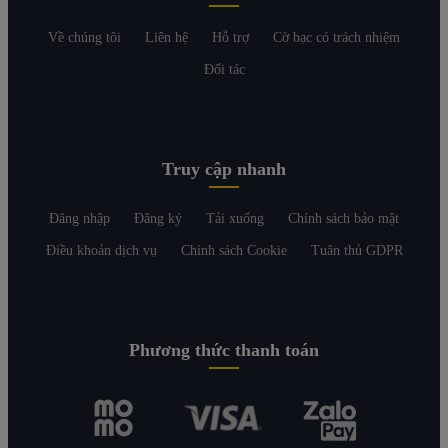
Về chúng tôi
Liên hệ
Hỗ trợ
Cờ bạc có trách nhiệm
Đối tác
Truy cập nhanh
Đăng nhập
Đăng ký
Tải xuống
Chính sách bảo mật
Điều khoản dịch vụ
Chính sách Cookie
Tuân thủ GDPR
Phương thức thanh toán