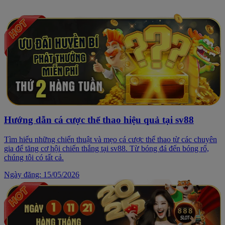
Hướng dẫn cá cược thể thao hiệu quả tại sv88
Tìm hiểu những chiến thuật và mẹo cá cược thể thao từ các chuyên
gia để tăng cơ hội chiến thắng tại sv88. Từ bóng đá đến bóng rổ,
chúng tôi có tất cả.
Ngày đăng: 15/05/2026