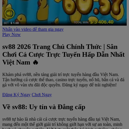
Nhấn vào video để tham gia ngay
Play Now
sv88 2026 Trang Chủ Chính Thức | Sân
Chơi Cá Cược Trực Tuyến Hấp Dẫn Nhất
Việt Nam 🔥
Khám phá sv88, nền tảng giải trí trực tuyến hàng đầu Việt Nam.
Tận hưởng cá cược thể thao, casino trực tuyến, nổ hũ, bắn cá và đá
gà với vô vàn ưu đãi độc quyền. Đăng ký ngay để trải nghiệm!
Đăng Ký Ngay
Chơi Ngay
Về sv88: Uy tín và Đẳng cấp
sv88 tự hào là nhà cái cá cược trực tuyến hàng đầu tại Việt Nam,
mang đến một thế giới giải trí không giới hạn với sự an toàn, minh