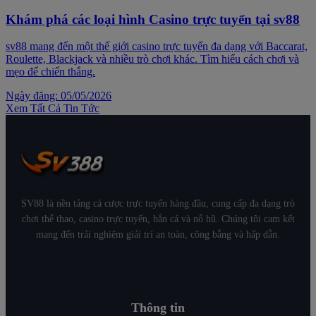
Khám phá các loại hình Casino trực tuyến tại sv88
sv88 mang đến một thế giới casino trực tuyến đa dạng với Baccarat,
Roulette, Blackjack và nhiều trò chơi khác. Tìm hiểu cách chơi và
mẹo để chiến thắng.
Ngày đăng: 05/05/2026
Xem Tất Cả Tin Tức
SV88 là nền tảng cá cược trực tuyến hàng đầu, cung cấp đa dạng trò
chơi thể thao, casino trực tuyến, bắn cá và nổ hũ. Chúng tôi cam kết
mang đến trải nghiệm giải trí an toàn, công bằng và hấp dẫn.
Thông tin