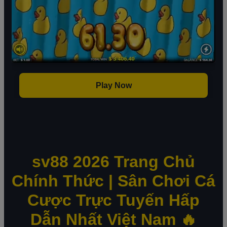
Play Now
sv88 2026 Trang Chủ
Chính Thức | Sân Chơi Cá
Cược Trực Tuyến Hấp
Dẫn Nhất Việt Nam 🔥