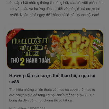
Luôn cập nhật những thông tin nóng hổi, các bài viết phân tích
chuyên sâu và hướng dẫn chi tiết về thế giới cá cược tại
sv88. Khám phá ngay để không bỏ lỡ bất kỳ cơ hội nào!
Hướng dẫn cá cược thể thao hiệu quả tại
sv88
Tìm hiểu những chiến thuật và mẹo cá cược thể thao từ
các chuyên gia để tăng cơ hội chiến thắng tại sv88. Từ
bóng đá đến bóng rổ, chúng tôi có tất cả.
Ngày đăng: 15/05/2026