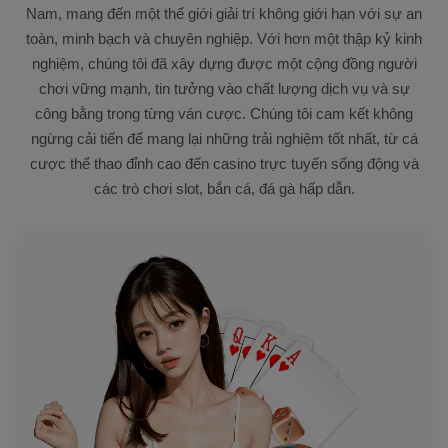
Nam, mang đến một thế giới giải trí không giới hạn với sự an
toàn, minh bạch và chuyên nghiệp. Với hơn một thập kỷ kinh
nghiệm, chúng tôi đã xây dựng được một cộng đồng người
chơi vững mạnh, tin tưởng vào chất lượng dịch vụ và sự
công bằng trong từng ván cược. Chúng tôi cam kết không
ngừng cải tiến để mang lại những trải nghiệm tốt nhất, từ cá
cược thể thao đỉnh cao đến casino trực tuyến sống động và
các trò chơi slot, bắn cá, đá gà hấp dẫn.