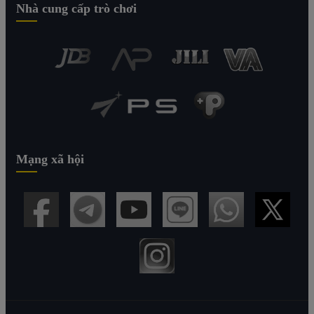
Nhà cung cấp trò chơi
Mạng xã hội