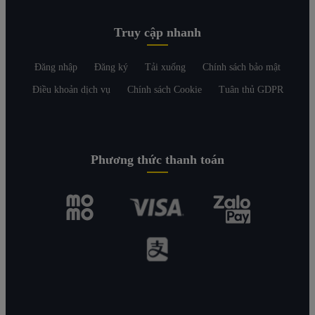
Truy cập nhanh
Đăng nhập
Đăng ký
Tải xuống
Chính sách bảo mật
Điều khoản dịch vụ
Chính sách Cookie
Tuân thủ GDPR
Phương thức thanh toán