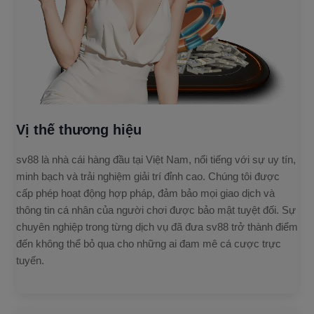
Vị thế thương hiệu
sv88 là nhà cái hàng đầu tại Việt Nam, nổi tiếng với sự uy tín,
minh bạch và trải nghiệm giải trí đỉnh cao. Chúng tôi được
cấp phép hoạt động hợp pháp, đảm bảo mọi giao dịch và
thông tin cá nhân của người chơi được bảo mật tuyệt đối. Sự
chuyên nghiệp trong từng dịch vụ đã đưa sv88 trở thành điểm
đến không thể bỏ qua cho những ai đam mê cá cược trực
tuyến.