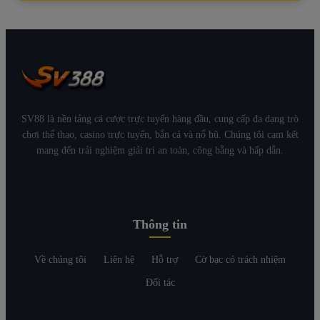
SV88 là nền tảng cá cược trực tuyến hàng đầu, cung cấp đa dạng trò
chơi thể thao, casino trực tuyến, bắn cá và nổ hũ. Chúng tôi cam kết
mang đến trải nghiệm giải trí an toàn, công bằng và hấp dẫn.
Thông tin
Về chúng tôi
Liên hệ
Hỗ trợ
Cờ bạc có trách nhiệm
Đối tác