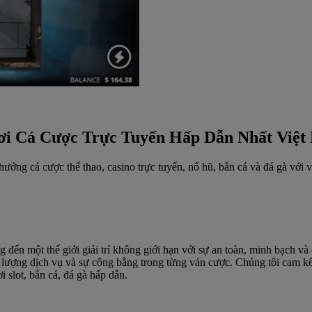
hơi Cá Cược Trực Tuyến Hấp Dẫn Nhất Việt
hưởng cá cược thể thao, casino trực tuyến, nổ hũ, bắn cá và đá gà với
g đến một thế giới giải trí không giới hạn với sự an toàn, minh bạch 
ượng dịch vụ và sự công bằng trong từng ván cược. Chúng tôi cam kết 
i slot, bắn cá, đá gà hấp dẫn.