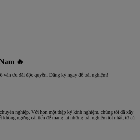
 Nam 🔥
 vô vàn ưu đãi độc quyền. Đăng ký ngay để trải nghiệm!
và chuyên nghiệp. Với hơn một thập kỷ kinh nghiệm, chúng tôi đã xây
không ngừng cải tiến để mang lại những trải nghiệm tốt nhất, từ cá