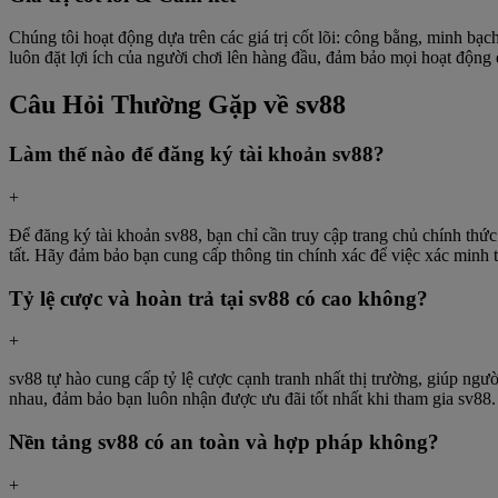
Chúng tôi hoạt động dựa trên các giá trị cốt lõi: công bằng, minh bạ
luôn đặt lợi ích của người chơi lên hàng đầu, đảm bảo mọi hoạt động d
Câu Hỏi Thường Gặp về sv88
Làm thế nào để đăng ký tài khoản sv88?
+
Để đăng ký tài khoản sv88, bạn chỉ cần truy cập trang chủ chính thức
tất. Hãy đảm bảo bạn cung cấp thông tin chính xác để việc xác minh tà
Tỷ lệ cược và hoàn trả tại sv88 có cao không?
+
sv88 tự hào cung cấp tỷ lệ cược cạnh tranh nhất thị trường, giúp ngườ
nhau, đảm bảo bạn luôn nhận được ưu đãi tốt nhất khi tham gia sv88.
Nền tảng sv88 có an toàn và hợp pháp không?
+