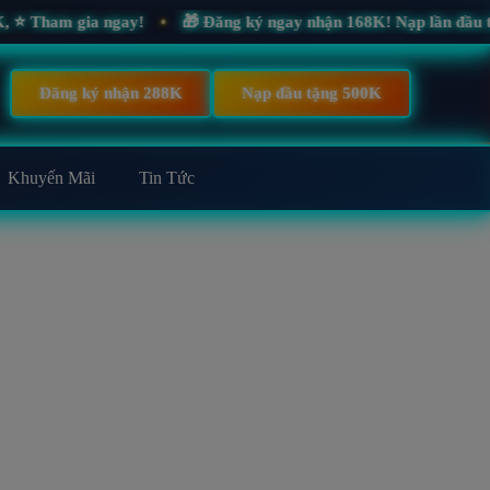
•
•
!
!
🎁 Đăng ký ngay nhận 168K! Nạp lần đầu tặng thêm 300K! 🔥 Ư
🎁 Đăng ký ngay nhận 168K! Nạp lần đầu tặng thêm 300K! 🔥 Ư
Đăng ký nhận 288K
Nạp đầu tặng 500K
Khuyến Mãi
Tin Tức