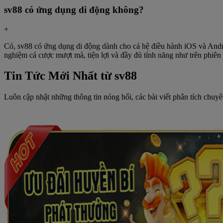
sv88 có ứng dụng di động không?
+
Có, sv88 có ứng dụng di động dành cho cả hệ điều hành iOS và Androi
nghiệm cá cược mượt mà, tiện lợi và đầy đủ tính năng như trên phiên 
Tin Tức Mới Nhất từ sv88
Luôn cập nhật những thông tin nóng hổi, các bài viết phân tích chuyê