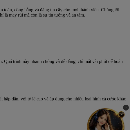
an toàn, công bằng và đáng tin cậy cho mọi thành viên. Chúng tôi
hỉ là may rủi mà còn là sự tin tưởng và an tâm.
ầu. Quá trình này nhanh chóng và dễ dàng, chỉ mất vài phút để hoàn
ất hấp dẫn, với tỷ lệ cao và áp dụng cho nhiều loại hình cá cược khác
×