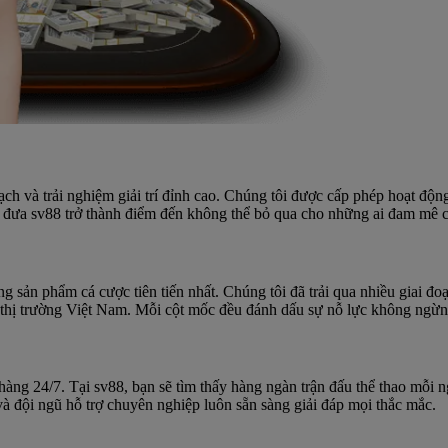
 bạch và trải nghiệm giải trí đỉnh cao. Chúng tôi được cấp phép hoạt đ
ã đưa sv88 trở thành điểm đến không thể bỏ qua cho những ai đam mê c
sản phẩm cá cược tiên tiến nhất. Chúng tôi đã trải qua nhiều giai đoạ
a thị trường Việt Nam. Mỗi cột mốc đều đánh dấu sự nỗ lực không ngừn
 hàng 24/7. Tại sv88, bạn sẽ tìm thấy hàng ngàn trận đấu thể thao mỗi 
à đội ngũ hỗ trợ chuyên nghiệp luôn sẵn sàng giải đáp mọi thắc mắc.