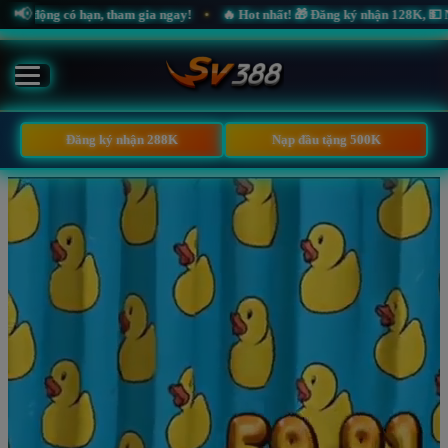
📢
📢
•
•
có hạn, tham gia ngay!
có hạn, tham gia ngay!
🔥 Hot nhất! 🎁 Đăng ký nhận 128K, 💵 Nạp đầu t
🔥 Hot nhất! 🎁 Đăng ký nhận 128K, 💵 Nạp đầu t
Đăng ký nhận 288K
Nạp đầu tặng 500K