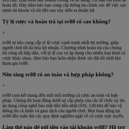
hoàn tất. Hãy đảm bảo bạn cung cấp thông tin chính xác để việc xác
minh tài khoản và rút tiền sau này diễn ra thuận lợi.
Tỷ lệ cược và hoàn trả tại sv88 có cao không?
+
sv88 tự hào cung cấp tỷ lệ cược cạnh tranh nhất thị trường, giúp
người chơi tối đa hóa lợi nhuận. Chương trình hoàn trả của chúng
tôi cũng rất hấp dẫn, với tỷ lệ cao và áp dụng cho nhiều loại hình cá
cược khác nhau, đảm bảo bạn luôn nhận được ưu đãi tốt nhất khi
tham gia sv88.
Nền tảng sv88 có an toàn và hợp pháp không?
+
sv88 cam kết mang đến một môi trường cá cược an toàn và hợp
pháp. Chúng tôi hoạt động dưới sự cấp phép của các tổ chức uy tín,
áp dụng công nghệ bảo mật tiên tiến nhất (SSL 128-bit) để bảo vệ
thông tin cá nhân và giao dịch của người chơi. Mọi hoạt động tại
sv88 đều tuân thủ các quy định nghiêm ngặt về cá cược trực tuyến.
Làm thế nào để gửi tiền vào tài khoản sv88? Hỗ trợ