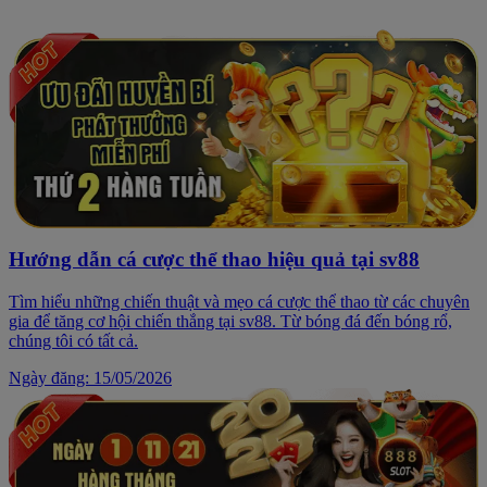
Hướng dẫn cá cược thể thao hiệu quả tại sv88
Tìm hiểu những chiến thuật và mẹo cá cược thể thao từ các chuyên
gia để tăng cơ hội chiến thắng tại sv88. Từ bóng đá đến bóng rổ,
chúng tôi có tất cả.
Ngày đăng: 15/05/2026