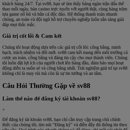
khách hàng 24/7. Tại sv88, bạn sẽ tìm thấy hàng ngàn trận đấu thể
thao mỗi ngày, bàn casino trực tuyến với người thật, cùng hàng trăm
tựa game nổ hũ và bắn cá độc đáo. Hệ thống thanh toán nhanh
chóng, an toàn và đội ngũ hỗ trợ chuyên nghiệp luôn sẵn sàng giải
đáp mọi thắc mắc.
Giá trị cốt lõi & Cam kết
Chúng tôi hoạt động dựa trên các giá trị cốt lõi: công bằng, minh
bạch, trách nhiệm và đổi mới. sv88 cam kết mang đến môi trường cá
cược an toàn, công bằng và đáng tin cậy cho mọi thành viên. Chúng
tôi luôn đặt lợi ích của người chơi lên hàng đầu, đảm bảo mọi hoạt
động diễn ra suôn sẻ và công bằng nhất. Trải nghiệm giải trí tại sv88
không chỉ là may rủi mà còn là sự tin tưởng và an tâm.
Câu Hỏi Thường Gặp về sv88
Làm thế nào để đăng ký tài khoản sv88?
+
Để đăng ký tài khoản sv88, bạn chỉ cần truy cập trang chủ chính
thức của chúng tôi, tìm nút "Đăng ký" và điền đầy đủ thông tin theo
yêu cầu. Quá trình này nhanh chóng và dễ dàng, chỉ mất vài phút để