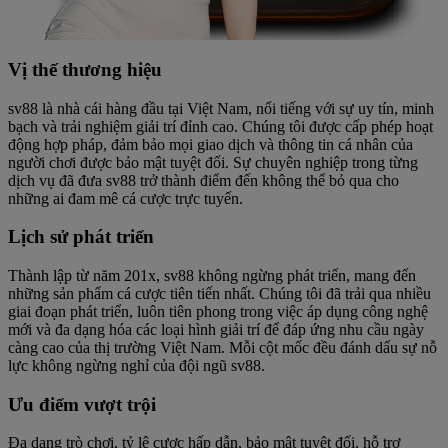
Vị thế thương hiệu
sv88 là nhà cái hàng đầu tại Việt Nam, nổi tiếng với sự uy tín, minh
bạch và trải nghiệm giải trí đỉnh cao. Chúng tôi được cấp phép hoạt
động hợp pháp, đảm bảo mọi giao dịch và thông tin cá nhân của
người chơi được bảo mật tuyệt đối. Sự chuyên nghiệp trong từng
dịch vụ đã đưa sv88 trở thành điểm đến không thể bỏ qua cho
những ai đam mê cá cược trực tuyến.
Lịch sử phát triển
Thành lập từ năm 201x, sv88 không ngừng phát triển, mang đến
những sản phẩm cá cược tiên tiến nhất. Chúng tôi đã trải qua nhiều
giai đoạn phát triển, luôn tiên phong trong việc áp dụng công nghệ
mới và đa dạng hóa các loại hình giải trí để đáp ứng nhu cầu ngày
càng cao của thị trường Việt Nam. Mỗi cột mốc đều đánh dấu sự nỗ
lực không ngừng nghỉ của đội ngũ sv88.
Ưu điểm vượt trội
Đa dạng trò chơi, tỷ lệ cược hấp dẫn, bảo mật tuyệt đối, hỗ trợ