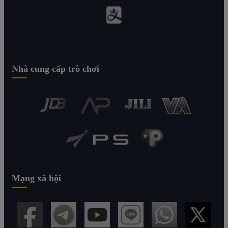
Nhà cung cấp trò chơi
Mạng xã hội