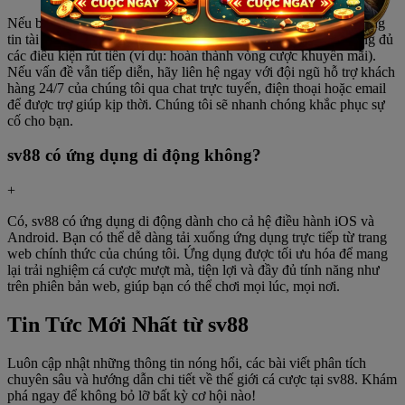
Nếu bạn gặp sự cố khi rút tiền tại sv88, vui lòng kiểm tra lại thông
tin tài khoản ngân hàng đã cung cấp và đảm bảo bạn đã đáp ứng đủ
các điều kiện rút tiền (ví dụ: hoàn thành vòng cược khuyến mãi).
Nếu vấn đề vẫn tiếp diễn, hãy liên hệ ngay với đội ngũ hỗ trợ khách
hàng 24/7 của chúng tôi qua chat trực tuyến, điện thoại hoặc email
để được trợ giúp kịp thời. Chúng tôi sẽ nhanh chóng khắc phục sự
cố cho bạn.
sv88 có ứng dụng di động không?
+
Có, sv88 có ứng dụng di động dành cho cả hệ điều hành iOS và
Android. Bạn có thể dễ dàng tải xuống ứng dụng trực tiếp từ trang
web chính thức của chúng tôi. Ứng dụng được tối ưu hóa để mang
lại trải nghiệm cá cược mượt mà, tiện lợi và đầy đủ tính năng như
trên phiên bản web, giúp bạn có thể chơi mọi lúc, mọi nơi.
Tin Tức Mới Nhất từ sv88
Luôn cập nhật những thông tin nóng hổi, các bài viết phân tích
chuyên sâu và hướng dẫn chi tiết về thế giới cá cược tại sv88. Khám
phá ngay để không bỏ lỡ bất kỳ cơ hội nào!