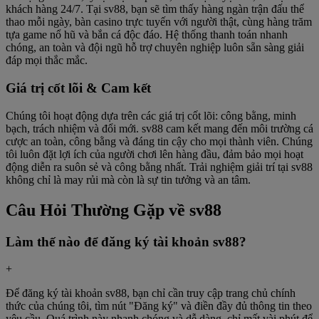
khách hàng 24/7. Tại sv88, bạn sẽ tìm thấy hàng ngàn trận đấu thể
thao mỗi ngày, bàn casino trực tuyến với người thật, cùng hàng trăm
tựa game nổ hũ và bắn cá độc đáo. Hệ thống thanh toán nhanh
chóng, an toàn và đội ngũ hỗ trợ chuyên nghiệp luôn sẵn sàng giải
đáp mọi thắc mắc.
Giá trị cốt lõi & Cam kết
Chúng tôi hoạt động dựa trên các giá trị cốt lõi: công bằng, minh
bạch, trách nhiệm và đổi mới. sv88 cam kết mang đến môi trường cá
cược an toàn, công bằng và đáng tin cậy cho mọi thành viên. Chúng
tôi luôn đặt lợi ích của người chơi lên hàng đầu, đảm bảo mọi hoạt
động diễn ra suôn sẻ và công bằng nhất. Trải nghiệm giải trí tại sv88
không chỉ là may rủi mà còn là sự tin tưởng và an tâm.
Câu Hỏi Thường Gặp về sv88
Làm thế nào để đăng ký tài khoản sv88?
+
Để đăng ký tài khoản sv88, bạn chỉ cần truy cập trang chủ chính
thức của chúng tôi, tìm nút "Đăng ký" và điền đầy đủ thông tin theo
yêu cầu. Quá trình này nhanh chóng và dễ dàng, chỉ mất vài phút để