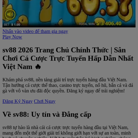
Nhấn vào video để tham gia ngay
Play Now
sv88 2026 Trang Chủ Chính Thức | Sân
Chơi Cá Cược Trực Tuyến Hấp Dẫn Nhất
Việt Nam 🔥
Khám phá sv88, nền tảng giải trí trực tuyến hàng đầu Việt Nam.
Tận hưởng cá cược thể thao, casino trực tuyến, nổ hũ, bắn cá và đá
gà với vô vàn ưu đãi độc quyền. Đăng ký ngay để trải nghiệm!
Đăng Ký Ngay
Chơi Ngay
Về sv88: Uy tín và Đẳng cấp
sv88 tự hào là nhà cái cá cược trực tuyến hàng đầu tại Việt Nam,
mang đến một thế giới giải trí không giới hạn với sự an toàn, minh