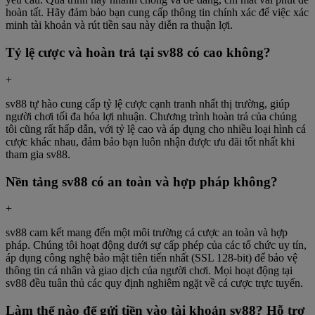
hoàn tất. Hãy đảm bảo bạn cung cấp thông tin chính xác để việc xác
minh tài khoản và rút tiền sau này diễn ra thuận lợi.
Tỷ lệ cược và hoàn trả tại sv88 có cao không?
+
sv88 tự hào cung cấp tỷ lệ cược cạnh tranh nhất thị trường, giúp
người chơi tối đa hóa lợi nhuận. Chương trình hoàn trả của chúng
tôi cũng rất hấp dẫn, với tỷ lệ cao và áp dụng cho nhiều loại hình cá
cược khác nhau, đảm bảo bạn luôn nhận được ưu đãi tốt nhất khi
tham gia sv88.
Nền tảng sv88 có an toàn và hợp pháp không?
+
sv88 cam kết mang đến một môi trường cá cược an toàn và hợp
pháp. Chúng tôi hoạt động dưới sự cấp phép của các tổ chức uy tín,
áp dụng công nghệ bảo mật tiên tiến nhất (SSL 128-bit) để bảo vệ
thông tin cá nhân và giao dịch của người chơi. Mọi hoạt động tại
sv88 đều tuân thủ các quy định nghiêm ngặt về cá cược trực tuyến.
Làm thế nào để gửi tiền vào tài khoản sv88? Hỗ trợ