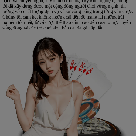
bạch và chuyên nghiệp. Với hơn một thập kỷ kinh nghiệm, chúng
tôi đã xây dựng được một cộng đồng người chơi vững mạnh, tin
tưởng vào chất lượng dịch vụ và sự công bằng trong từng ván cược.
Chúng tôi cam kết không ngừng cải tiến để mang lại những trải
nghiệm tốt nhất, từ cá cược thể thao đỉnh cao đến casino trực tuyến
sống động và các trò chơi slot, bắn cá, đá gà hấp dẫn.